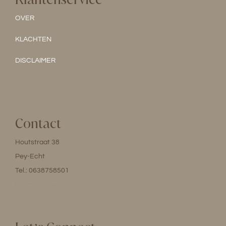
OVER
KLACHTEN
DISCLAIMER
Contact
Houtstraat 38
Pey-Echt
Tel.: 0638758501
info@thepeelingclinic.nl